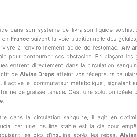
ide dans son système de livraison liquide sophisti
é en
France
suivent la voie traditionnelle des gélules
urvivre à l’environnement acide de l’estomac.
Alvia
uale pour contourner ces obstacles. En plaçant les 
ues entrent directement dans la circulation sanguin
actif de
Alvian Drops
atteint vos récepteurs cellulai
 il active le “commutateur métabolique”, signalant a
forme de graisse tenace. C’est une solution idéale p
ue
.
re dans la circulation sanguine, il agit en optimi
crucial car une insuline stable est la clé pour empê
duisant les pics d’insuline après les repas,
Alvia