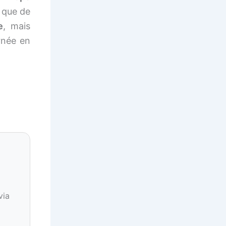
 que de
e
, mais
rnée en
via