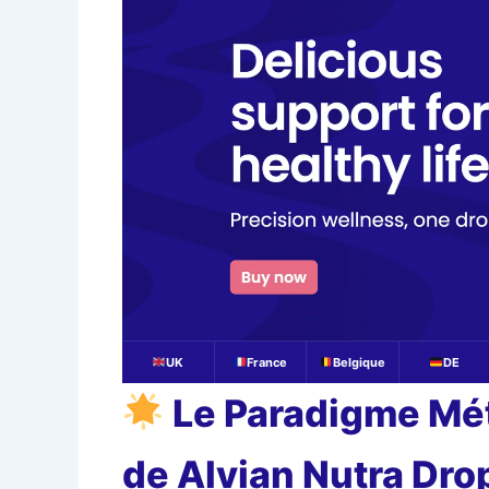
UK
France
Belgique
DE
Le Paradigme Mét
de Alvian Nutra Dro