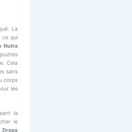
qué. La
, ce qui
n Nutra
gouttes
e. Cela
res sans
u corps
our les
sant la
cher le
n Drops