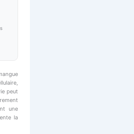
s
 mangue
lulaire,
vie peut
irement
ant une
ente la