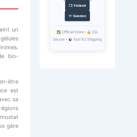
Finland
Sweden
eint un
Official Store •
SSL
gélules
Secure •
Fast EU Shipping
inimes.
de bio-
en-être
ace est
avec sa
 régions
ermostat
ps gère