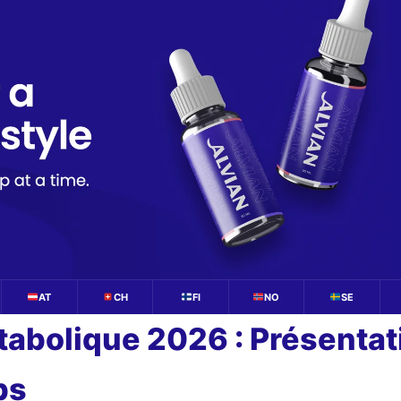
AT
CH
FI
NO
SE
abolique 2026 : Présentat
ps