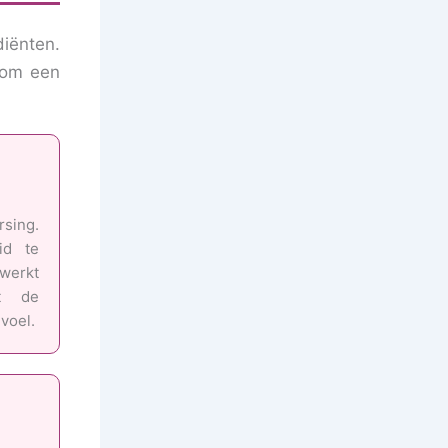
diënten.
n om een
sing.
id te
 werkt
nt de
voel.