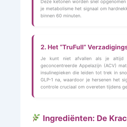
Deze ketonen worden snel opgenomen en
je metabolisme het signaal om hardnekki
binnen 60 minuten.
2. Het “TruFull” Verzadiging
Je kunt niet afvallen als je altij
geconcentreerde Appelazijn (ACV) matr
insulinepieken die leiden tot trek in s
GLP-1 na, waardoor je hersenen het sig
controle cruciaal om overeten tijdens g
Ingrediënten: De Krac