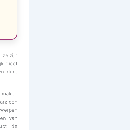
 ze zijn
jk dieet
en dure
te maken
an: een
twerpen
ten van
duct de