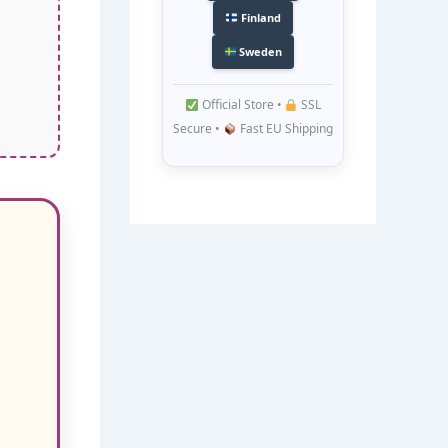
Finland
Sweden
Official Store •
SSL
Secure •
Fast EU Shipping