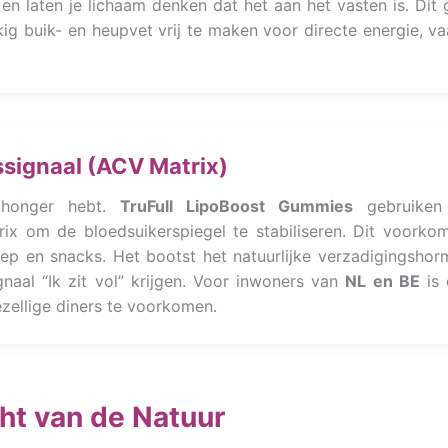
 laten je lichaam denken dat het aan het vasten is. Dit 
g buik- en heupvet vrij te maken voor directe energie, va
ssignaal (ACV Matrix)
d honger hebt.
TruFull LipoBoost Gummies
gebruiken
ix om de bloedsuikerspiegel te stabiliseren. Dit voorko
noep en snacks. Het bootst het natuurlijke verzadigingsho
naal “Ik zit vol” krijgen. Voor inwoners van
NL en BE
is 
ezellige diners te voorkomen.
ht van de Natuur