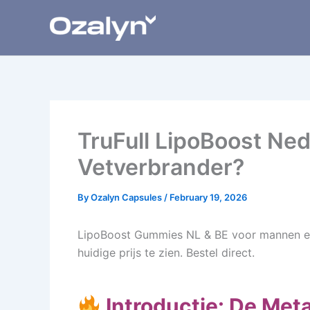
Skip
to
content
TruFull LipoBoost Nede
Vetverbrander?
By
Ozalyn Capsules
/
February 19, 2026
LipoBoost Gummies NL & BE voor mannen en
huidige prijs te zien. Bestel direct.
Introductie: De Meta