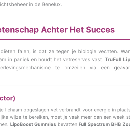
ichtsbeheer in de Benelux.
etenschap Achter Het Succes
ëten falen, is dat ze tegen je biologie vechten. Wan
haam in paniek en houdt het vetreserves vast.
TruFull Li
rlevingsmechanisme te omzeilen via een geavan
ctor)
je lichaam opgeslagen vet verbrandt voor energie in plaat
lijke wijze te bereiken, moet je vaak meer dan een week s
omen.
LipoBoost Gummies
bevatten
Full Spectrum BHB Zo