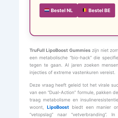
Bestel NL
Bestel BE
TruFull LipoBoost Gummies
zijn niet zom
een metabolische “bio-hack” die specifi
tegen te gaan. Al jaren zoeken mense
injecties of extreme vastenkuren vereist.
Deze vraag heeft geleid tot het virale s
van een “Dual-Action” formule, pakken 
traag metabolisme en insulineresistent
woont,
LipoBoost
biedt een manier om
“vetopslag” naar “vetverbranding”.