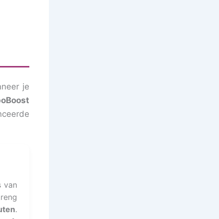
neer je
poBoost
ceerde
s van
treng
uten
.