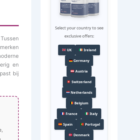
Select your country to see
exclusive offers:
. Tussen
, merken
UK
Ireland
moderne
Germany
erig en
Austria
past bij
Switzerland
Netherlands
Belgium
France
Italy
Spain
Portugal
e,
Denmark
,