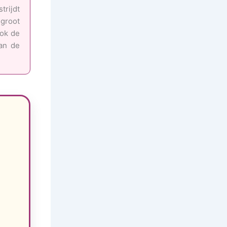
rijdt
groot
ook de
van de