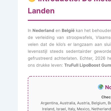
Landen
In
Nederland
en
België
kan het behouden 
de verleiding van stroopwafels, Vlaamse
velen dat de kilo’s er langzaam aan sl
levensstijl steeds sedentairder geword
gefrustreerd achterlaten. Echter, 2026 he
ons drukke leven:
TruFull LipoBoost Gu
No
Check
Argentina, Australia, Austria, Belgium, 
Ireland, Israel, Italy, Mexico, Netherl