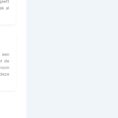
geeft
ak al
 een
mt de
rmoon
deze